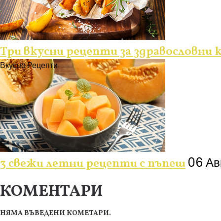
Три вкусни рецепти за здравословни
Вкусно
Рецепти
06 Ав
3 свежи летни рецепти с пъпеш
КОМЕНТАРИ
НЯМА ВЪВЕДЕНИ КОМЕТАРИ.