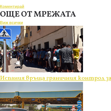
Коментирай
ОЩЕ ОТ МРЕЖАТА
Виж всички
Испания връща граничния контрол з