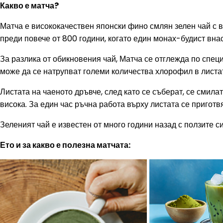
Какво е матча?
Матча е висококачествен японски фино смлян зелен чай с в
преди повече от 800 години, когато един монах-будист вна
За разлика от обикновения чай, Матча се отглежда по специ
може да се натрупват големи количества хлорофил в листат
Листата на чаеното дръвче, след като се съберат, се смила
висока. За един час ръчна работа върху листата се приготв
Зеленият чай е известен от много години назад с ползите си
Ето и за какво е полезна матчата: