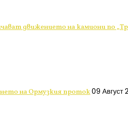
ичават движението на камиони по „Тр
09 Август 
янето на Ормузкия проток