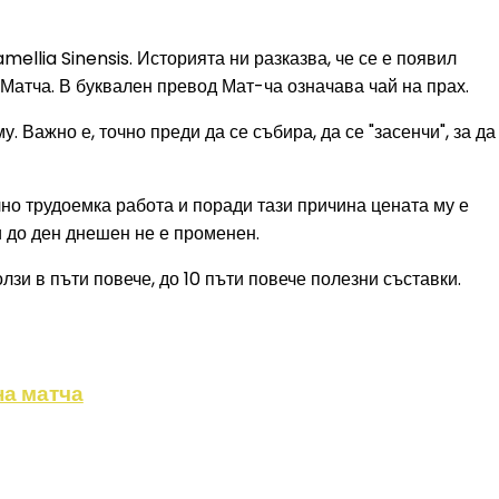
ellia Sinensis. Историята ни разказва, че се е появил
 Матча. В буквален превод Мат-ча означава чай на прах.
 Важно е, точно преди да се събира, да се "засенчи", за да
лно трудоемка работа и поради тази причина цената му е
 и до ден днешен не е променен.
лзи в пъти повече, до 10 пъти повече полезни съставки.
на матча