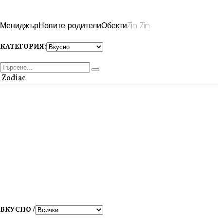
Мениджър
Новите родители
Обекти
Zin Zin
КАТЕГОРИЯ:
Zodiac
ВКУСНО /