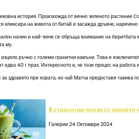
ековна история. Произхожда от вечно зеленото растение Cam
ся еликсира на живота от Китай и засажда дръвче, наречено
ален начин и най-вече се обръща внимание на беритбата му.
а му.
т изцяло ръчно с големи гранитни камъни. Това е изключите
ят едва 40 г прах. Интересното е, че този процес на работа
 за здравето при хората, но чай Матча предоставя такива по
6 страхотни ползи от пиенето 
Галерии
24 Октомври 2024