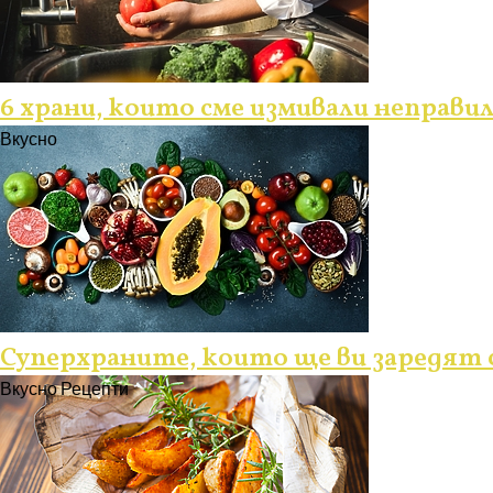
6 храни, които сме измивали неправи
Вкусно
Суперхраните, които ще ви заредят с
Вкусно
Рецепти