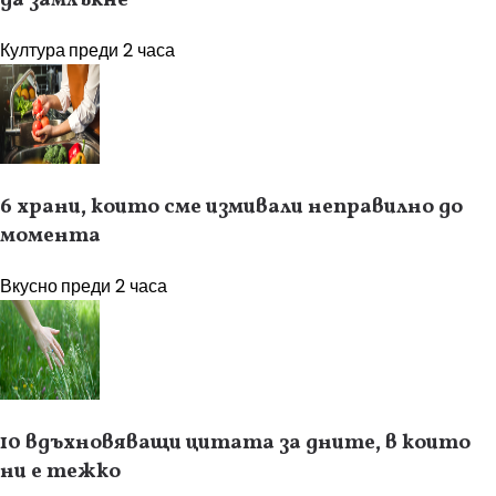
да замлъкне
Култура
преди 2 часа
6 храни, които сме измивали неправилно до
момента
Вкусно
преди 2 часа
10 вдъхновяващи цитата за дните, в които
ни е тежко