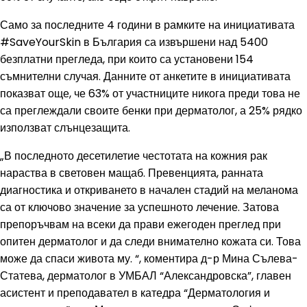
Само за последните 4 години в рамките на инициативата
#SaveYourSkin в България са извършени над 5400
безплатни прегледа, при които са установени 154
съмнителни случая. Данните от анкетите в инициативата
показват още, че 63% от участниците никога преди това не
са преглеждали своите бенки при дерматолог, а 25% рядко
използват слънцезащита.
„В последното десетилетие честотата на кожния рак
нараства в световен мащаб. Превенцията, ранната
диагностика и откриването в начален стадий на меланома
са от ключово значение за успешното лечение. Затова
препоръчвам на всеки да прави ежегоден преглед при
опитен дерматолог и да следи внимателно кожата си. Това
може да спаси живота му. “, коментира д-р Мина Сълева-
Статева, дерматолог в УМБАЛ “Александровска”, главен
асистент и преподавател в катедра “Дерматология и