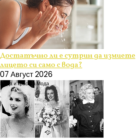
Достатъчно ли е сутрин да измиете
лицето си само с вода?
07 Август 2026
Мода и красота
Мода