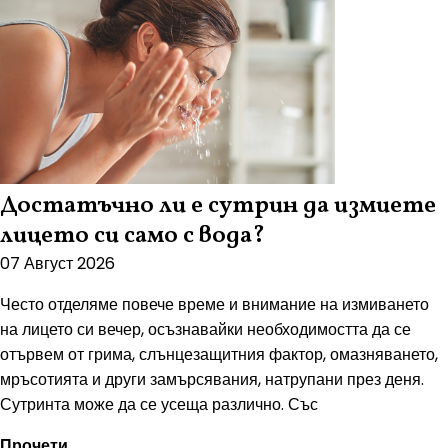
Достатъчно ли е сутрин да измиете
лицето си само с вода?
07 Август 2026
Често отделяме повече време и внимание на измиването
на лицето си вечер, осъзнавайки необходимостта да се
отървем от грима, слънцезащитния фактор, омазняването,
мръсотията и други замърсявания, натрупани през деня.
Сутринта може да се усеща различно. Със
Прочети