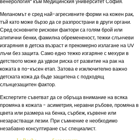
венерология” към Медицинския университет София.
Меланомът е сред най-агресивните форми на кожен рак,
тъй като може бързо да се разпространи в други органи.
Сред основните рискови фактори са голям брой или
атипични бенки, фамилна обремененост, тежки слънчеви
изгаряния в детска възраст и прекомерно излагане на UV
лъчи без защита. Само едно тежко изгаряне с мехури в
детството може да удвои риска от развитие на рак на
кожата в по-късен етап. Затова е изключително важно
детската кожа да бъде защитена с подходящ
слънцезащитен фактор.
Експертите съветват да се обръща внимание на всяка
промяна в кожата - асиметрия, неравни ръбове, промяна в
цвета или размера на бенка, сърбеж, кървене или
незарастващи лезии. При съмнение е необходимо
незабавно консултиране със специалист.