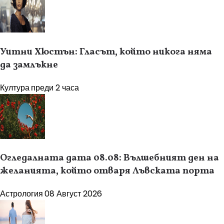
Уитни Хюстън: Гласът, който никога няма
да замлъкне
Култура
преди 2 часа
Огледалната дата 08.08: Вълшебният ден на
желанията, който отваря Лъвската порта
Астрология
08 Август 2026