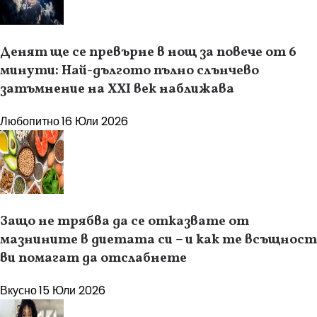
Денят ще се превърне в нощ за повече от 6
минути: Най-дългото пълно слънчево
затъмнение на XXI век наближава
Любопитно
16 Юли 2026
Защо не трябва да се отказвате от
мазнините в диетата си – и как те всъщност
ви помагат да отслабнете
Вкусно
15 Юли 2026