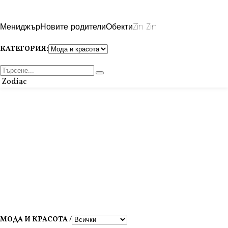
Мениджър
Новите родители
Обекти
Zin Zin
КАТЕГОРИЯ:
Zodiac
МОДА И КРАСОТА /