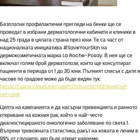
Безплатни профилактични прегледи на бенки ще се
проведат в избрани дерматологични кабинети и клиники в
над 25 града в цялата страна през юни. Те са част от
националната инициатива #SaveYourSkin на
дермокозметичната марка La Roche-Posay. В нея ще се
включат голям брой дерматолози, които ще консултират
пациенти в периода от 1 до 30 юни. Пълният списък с дати и
часове по градове може да бъде видян тук:
https://sway.cloud.microsoft/0Gyvc8CH1Z0KexCM?
ref=Link
Целта на кампанията е да насърчи превенцията и ранното
откриване на кожния рак, който е най-често
диагностицираното онкологично заболяване по света 1.
Въпреки тревожната статистика, ракът на кожата е лечим в
99% от случаите, ако бъде открит навреме.