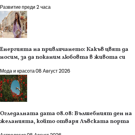
Развитие
преди 2 часа
Енергията на привличането: Какъв цвят да
носим, за да поканим любовта в живота си
Мода и красота
08 Август 2026
Огледалната дата 08.08: Вълшебният ден на
желанията, който отваря Лъвската порта