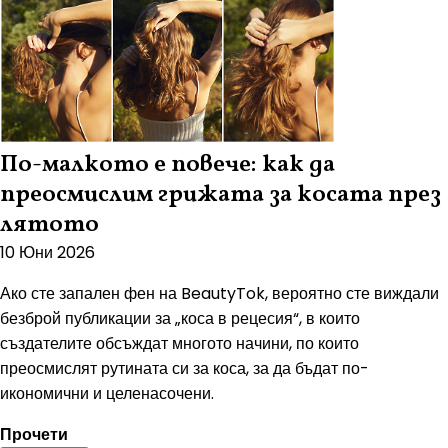
По-малкото е повече: как да
преосмислим грижата за косата през
лятото
10 Юни 2026
Ако сте запален фен на BeautyTok, вероятно сте виждали
безброй публикации за „коса в рецесия“, в които
създателите обсъждат многото начини, по които
преосмислят рутината си за коса, за да бъдат по-
икономични и целенасочени.
Прочети