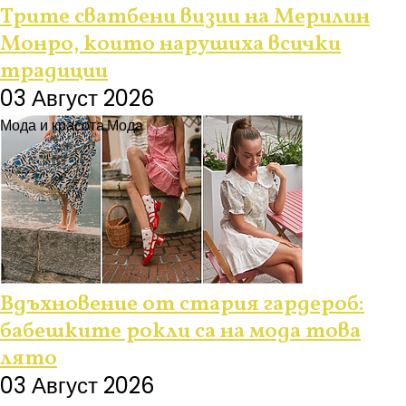
Трите сватбени визии на Мерилин
Монро, които нарушиха всички
традиции
03 Август 2026
Мода и красота
Мода
Вдъхновение от стария гардероб:
бабешките рокли са на мода това
лято
03 Август 2026