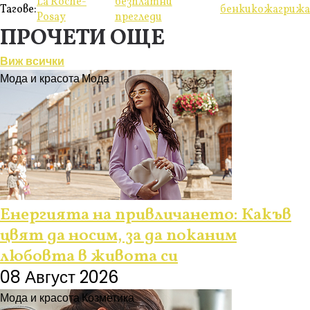
La Roche-
безплатни
Тагове:
бенки
кожа
грижа
Posay
прегледи
ПРОЧЕТИ ОЩЕ
Виж всички
Мода и красота
Мода
Енергията на привличането: Какъв
цвят да носим, за да поканим
любовта в живота си
08 Август 2026
Мода и красота
Козметика