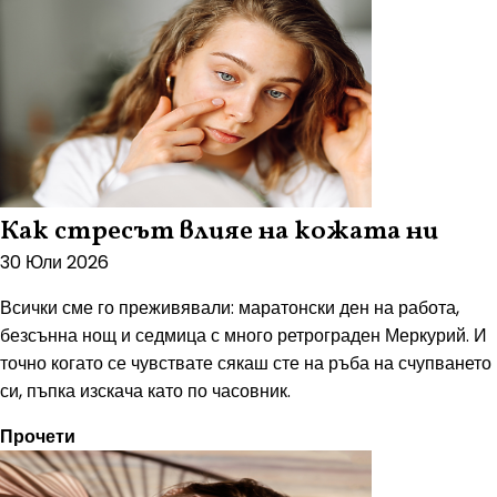
Как стресът влияе на кожата ни
30 Юли 2026
Всички сме го преживявали: маратонски ден на работа,
безсънна нощ и седмица с много ретрограден Меркурий. И
точно когато се чувствате сякаш сте на ръба на счупването
си, пъпка изскача като по часовник.
Прочети