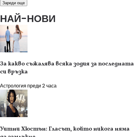
Зареди още
НАЙ-НОВИ
За какво съжалява всяка зодия за последната
си връзка
Астрология
преди 2 часа
Уитни Хюстън: Гласът, който никога няма