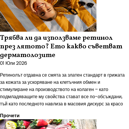
Трябва ли да използваме ретинол
през лятото? Ето какво съветват
дерматолозите
01 Юли 2026
Ретинолът отдавна се смята за златен стандарт в грижата
за кожата за ускоряване на клетъчния обмен и
стимулиране на производството на колаген – като
подмладяващите му свойства стават все по-обсъждани,
тъй като последното навлиза в масовия дискурс за красо
Прочети